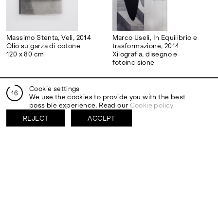
una porzione limitata di spazio ma che
potenzialmente si espande fino al punto
originario della sensorialità, per una diversa
accezione di astrazione”.
Massimo Stenta, Veli, 2014
Marco Useli, In Equilibrio e
Olio su garza di cotone
trasformazione, 2014
120 x 80 cm
Xilografia, disegno e
fotoincisione
Cookie settings
15
We use the cookies to provide you with the best
possible experience. Read our
Cookie policy
REJECT
ACCEPT
Serena Vestrucci, Trucco
Anna Gramaccia, Untitled,
(5 giorni), 2014
2015
Ombretti, cipria e
Pantone su carta incisa su
lucidalabbra su tela
tessuto