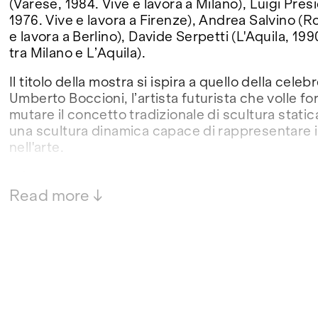
(Varese, 1984. Vive e lavora a Milano), Luigi Pre
1976. Vive e lavora a Firenze), Andrea Salvino (R
e lavora a Berlino), Davide Serpetti (L'Aquila, 199
tra Milano e L’Aquila).
Il titolo della mostra si ispira a quello della celeb
Umberto Boccioni, l’artista futurista che volle f
mutare il concetto tradizionale di scultura static
una scultura dinamica capace di rappresentare 
nell'arte.
"Il progetto mira a creare un percorso pittorico 
figura o gli oggetti che a essa fanno riferimento.
Read more ↓
semantici il titolo dell'opera di Boccioni allude 
movimenti, più che di forme, che si susseguono n
nello sfondo se vogliamo parlare di spazio pittor
spazio può essere inteso anche come contesto, l'
quale ci relazioniamo, quello dal quale ne traia
semplicemente quello in cui siamo collocati e cost
nello spazio." (Luigi Presicce)