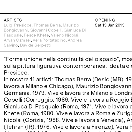
FAIRS
ARTISTS
OPENING
Luigi Presicce
,
Thomas Berra
,
Maurizio
Sat 19 Jan 2019
Bongiovanni
,
Giovanni Copelli
,
Gianluca Di
Pasquale
,
Pesce Khete
,
Valerio Nicolai
,
ABOUT
Aryan Ozmaei
,
Vera Portatadino
,
Andrea
Salvino
,
Davide Serpetti
"Forme uniche nella continuità dello spazio", mos
sulla pittura figurativa contemporanea, ideata e 
Presicce.
In mostra 11 artisti: Thomas Berra (Desio (MB), 19
lavora a Milano e Chicago), Maurizio Bongiovann
Germania, 1979. Vive e lavora tra Milano e Londr
Copelli (Correggio, 1989. Vive e lavora a Reggio E
Gianluca Di Pasquale (Roma, 1971. Vive e lavora 
Khete (Roma, 1980. Vive e lavora a Roma e Zurigo
Nicolai (Gorizia, 1988. Vive e lavora a Venezia),
(Tehran (IR), 1976. Vive e lavora a Firenze), Vera