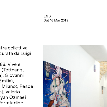
END
Sat 16 Mar 2019
tra collettiva
curata da Luigi
86. Vive e
i (Tettnang,
a), Giovanni
milia),
a Milano), Pesce
), Valerio
 Aryan Ozmaei
 Portatadino