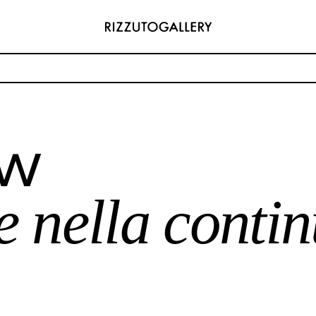
e uniche nella contin
ow
ADDRESS
 6496654
Via Maletto, 5, 90133 Palermo, Italy
y.com
Google Maps
(0) 157 73718369
Ackerstraße 34, 40233, Düsseldorf,
 nella continu
y.com
Germany
Google Maps