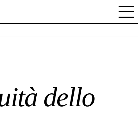
uità dello spazio
NEWSLETTER
Stay updated on the gallery program and
news.
Subscribe
ità dello